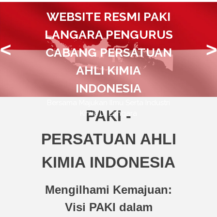
WEBSITE RESMI PAKI
LANGARA PENGURUS
<
>
CABANG PERSATUAN
AHLI KIMIA
INDONESIA
Bersama Majukan Ilmu Serta Industri
PAKI -
Kimia Di Langara
PERSATUAN AHLI
KIMIA INDONESIA
Mengilhami Kemajuan:
Visi PAKI dalam